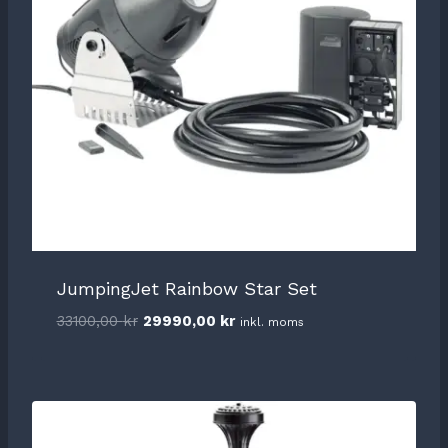
JumpingJet Rainbow Star Set
Det
Det
33100,00
kr
29990,00
kr
inkl. moms
ursprungliga
nuvarande
priset
priset
var:
är:
33100,00 kr.
29990,00 kr.