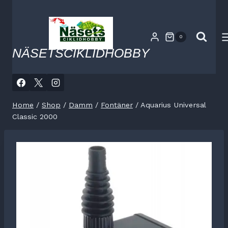
Skip
to
content
0
NÄSETSCIKLIDHOBBY
Home
/
Shop
/
Damm
/
Fontäner
/
Aquarius Universal
Classic 2000