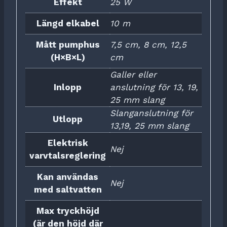
Effekt
25 W
Längd elkabel
10 m
Mått pumphus
7,5 cm, 8 cm, 12,5
(H×B×L)
cm
Galler eller
Inlopp
anslutning för 13, 19,
25 mm slang
Slanganslutning för
Utlopp
13,19, 25 mm slang
Elektrisk
Nej
varvtalsreglering
Kan användas
Nej
med saltvatten
Max tryckhöjd
(är den höjd där