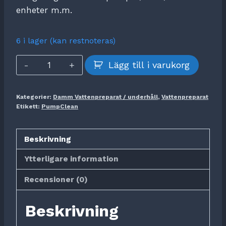
enheter m.m.
6 i lager (kan restnoteras)
AquaActiv
Lägg till i varukorg
PumpClean
mängd
Kategorier:
Damm Vattenpreparat / underhåll
,
Vattenpreparat
Etikett:
PumpClean
Beskrivning
Ytterligare information
Recensioner (0)
Beskrivning