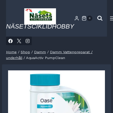
Skip
to
content
0
NÄSETSCIKLIDHOBBY
Home
/
Shop
/
Damm
/
Damm Vattenpreparat /
underhåll
/
AquaActiv PumpClean