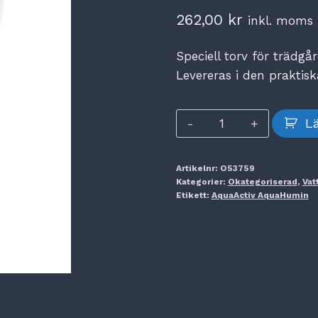
262,00
kr
inkl. moms
Speciell torv för träd
Levereras i den praktis
AquaActiv
Lä
AquaHumin
mängd
Artikelnr:
O53759
Kategorier:
Okategoriserad
,
Vat
Etikett:
AquaActiv AquaHumin