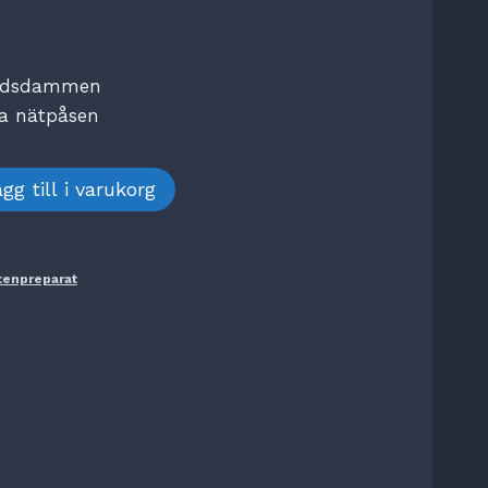
gårdsdammen
ka nätpåsen
gg till i varukorg
tenpreparat