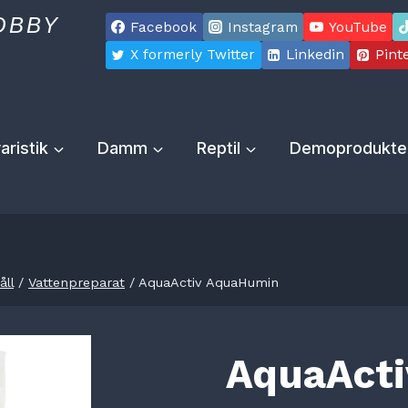
OBBY
Facebook
Instagram
YouTube
X formerly Twitter
Linkedin
Pint
aristik
Damm
Reptil
Demoprodukte
ll
/
Vattenpreparat
/
AquaActiv AquaHumin
AquaAct