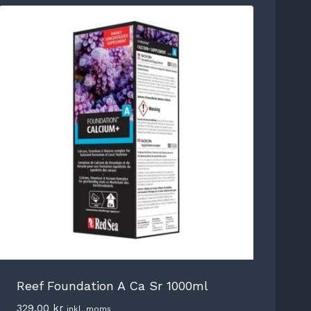
Reef Foundation A Ca Sr 1000ml
329,00
kr
inkl. moms