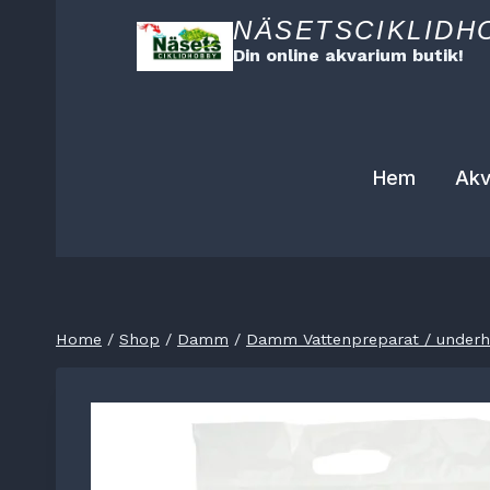
Skip
NÄSETSCIKLIDH
to
Din online akvarium butik!
content
Hem
Akv
Home
/
Shop
/
Damm
/
Damm Vattenpreparat / underhå