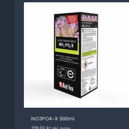
NO3PO4-X 500ml
259,00
kr
inkl. moms