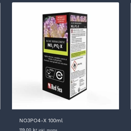
NO3PO4-X 100ml
119,00
kr
inkl. moms