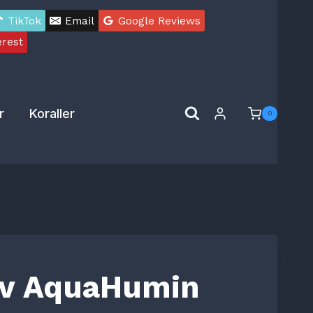
mängd
TikTok
Email
Google Reviews
erest
r
Koraller
0
iv AquaHumin