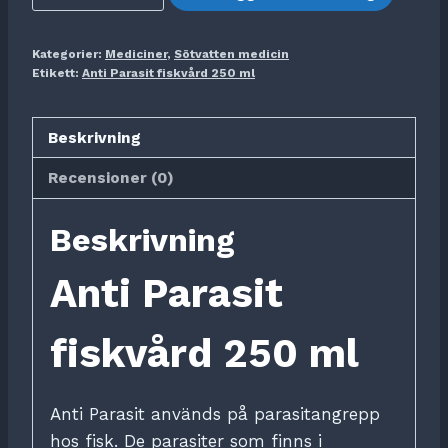
Parasit
fiskvård
Kategorier:
Mediciner
,
Sötvatten medicin
250
Etikett:
Anti Parasit fiskvård 250 ml
ml
mängd
Beskrivning
Recensioner (0)
Beskrivning
Anti Parasit
fiskvård 250 ml
Anti Parasit används på parasitangrepp
hos fisk. De parasiter som finns i