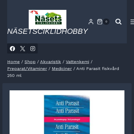
Skip
to
content
0
NÄSETSCIKLIDHOBBY
Home
/
Shop
/
Akvaristik
/
Vattenkemi
/
Preparat/Vitaminer
/
Mediciner
/
Anti Parasit fiskvård
250 ml