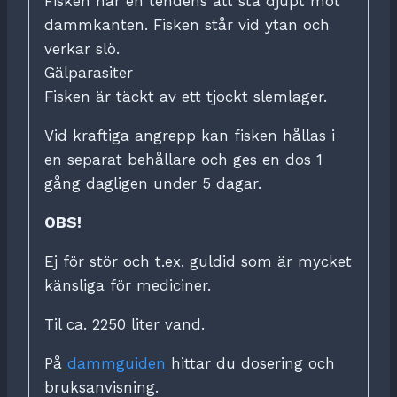
Fisken har en tendens att stå djupt mot
dammkanten. Fisken står vid ytan och
verkar slö.
Gälparasiter
Fisken är täckt av ett tjockt slemlager.
Vid kraftiga angrepp kan fisken hållas i
en separat behållare och ges en dos 1
gång dagligen under 5 dagar.
OBS!
Ej för stör och t.ex. guldid som är mycket
känsliga för mediciner.
Til ca. 2250 liter vand.
På
dammguiden
hittar du dosering och
bruksanvisning.