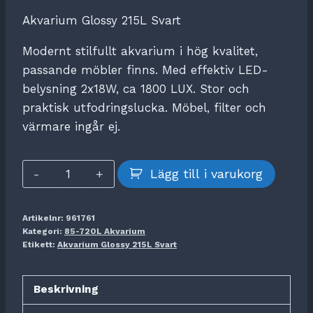
Akvarium Glossy 215L Svart
Modernt stilfullt akvarium i hög kvalitet,
passande möbler finns. Med effektiv LED-
belysning 2x18W, ca 1800 LUX. Stor och
praktisk utfodringslucka. Möbel, filter och
värmare ingår ej.
Akvarium
Lägg till i varukorg
Glossy
215L
Artikelnr:
961761
Svart
Kategori:
85-720L Akvarium
mängd
Etikett:
Akvarium Glossy 215L Svart
Beskrivning