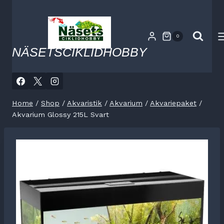
Skip
to
content
0
NÄSETSCIKLIDHOBBY
Home
/
Shop
/
Akvaristik
/
Akvarium
/
Akvariepaket
/
Akvarium Glossy 215L Svart