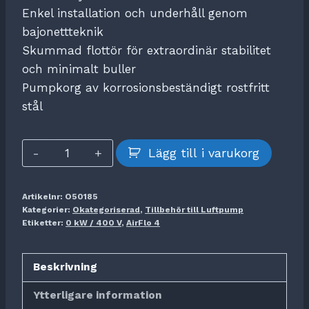
Enkel installation och underhåll genom
bajonettteknik
Skummad flottör för extraordinär stabilitet
och minimalt buller
Pumpkorg av korrosionsbeständigt rostfritt
stål
AirFlo
Lägg till i varukorg
4,0
kW
Artikelnr:
O50185
/
Kategorier:
Okategoriserad
,
Tillbehör till Luftpump
400
Etiketter:
0 kW / 400 V
,
AirFlo 4
V
mängd
Beskrivning
Ytterligare information