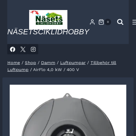
Skip
to
content
0
NÄSETSCIKLIDHOBBY
Home
/
Shop
/
Damm
/
Luftpumpar
/
Tillbehör till
Luftpump
/
AirFlo 4,0 kW / 400 V