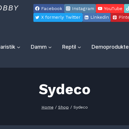
OBBY
Facebook
Instagram
YouTube
X formerly Twitter
Linkedin
Pint
aristik
Damm
Reptil
Demoprodukte
Sydeco
Home
/
Shop
/
Sydeco