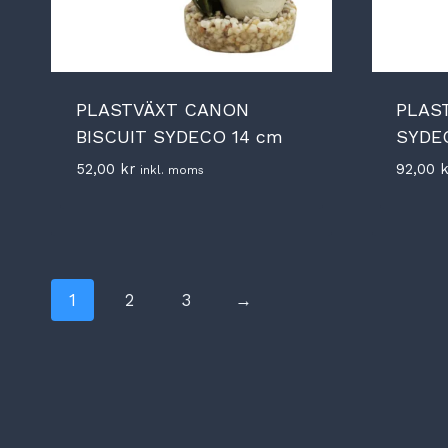
PLASTVÄXT CANON
PLAS
BISCUIT SYDECO 14 cm
SYDE
52,00
kr
92,00
k
inkl. moms
1
2
3
→