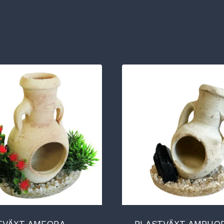
TVÄXT AMFORA
PLASTVÄXT AMPHO