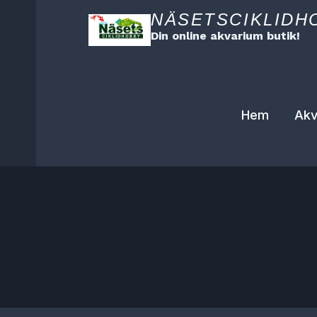
Skip
NÄSETSCIKLIDH
to
Din online akvarium butik!
content
Hem
Akv