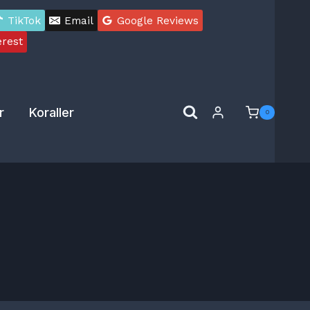
TikTok
Email
Google Reviews
erest
r
Koraller
0