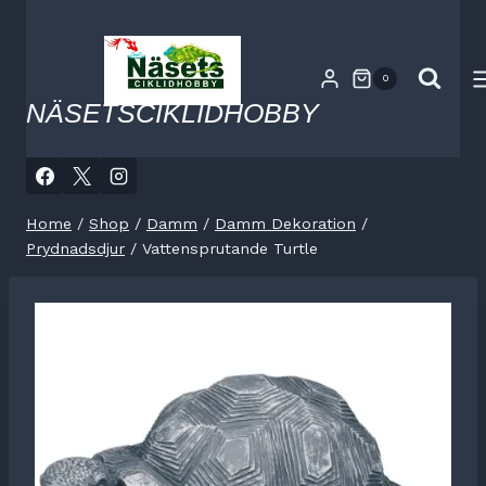
Skip
to
content
0
NÄSETSCIKLIDHOBBY
Home
/
Shop
/
Damm
/
Damm Dekoration
/
Prydnadsdjur
/
Vattensprutande Turtle