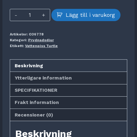
Vattensprutande
Lägg till i varukorg
Turtle
mängd
Artikelnr:
O36778
Kategori:
Prydnadsdjur
Etikett:
Vattenpiss Turtle
Beskrivning
Ytterligare information
SPECIFIKATIONER
Frakt information
Recensioner (0)
Beskrivning