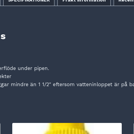
ns
rflöde under pipen.
ekter
ggar mindre än 1 1/2″ eftersom vatteninloppet är på b