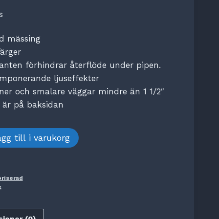
s
id mässing
färger
nten förhindrar återflöde under pipen.
 imponerande ljuseffekter
nner och smalare väggar mindre än 1 1/2″
 är på baksidan
gg till i varukorg
riserad
s
ioner (0)