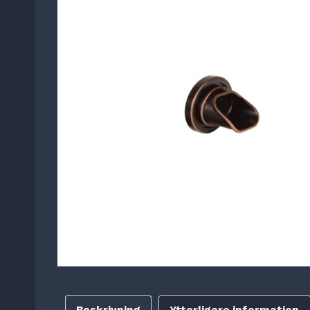
Beskrivning
Ytterligare information