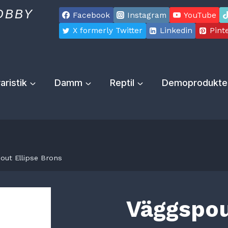
OBBY
Facebook
Instagram
YouTube
X formerly Twitter
Linkedin
Pint
aristik
Damm
Reptil
Demoprodukte
out Ellipse Brons
Väggspou