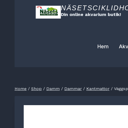
Skip
NÄSETSCIKLIDH
to
Din online akvarium butik!
content
Hem
Akv
Home
/
Shop
/
Damm
/
Dammar
/
Kantmattor
/
Väggsp