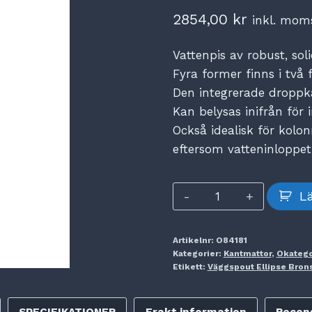
2854,00
kr
inkl. mom
Vattenpis av robust, sol
Fyra former finns i två 
Den integrerade droppka
Kan belysas inifrån för
Också idealisk för kolo
eftersom vatteninloppet
Väggspout
Lä
Ellipse
Brons
Artikelnr:
O84181
mängd
Kategorier:
Kantmattor
,
Okatego
Etikett:
Väggspout Ellipse Bron
SPECIFIKATIONER
Frakt information
Recens