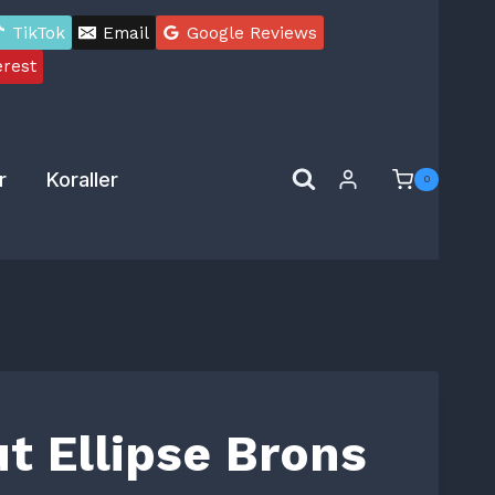
Brons
TikTok
Email
Google Reviews
mängd
erest
r
Koraller
0
t Ellipse Brons