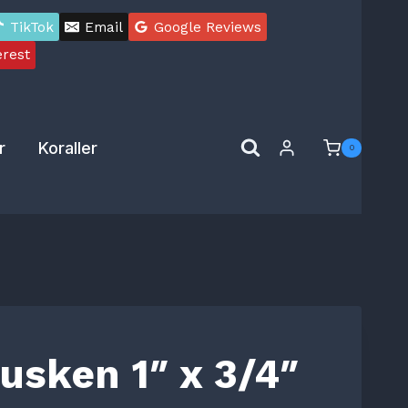
TikTok
Email
Google Reviews
erest
r
Koraller
0
usken 1″ x 3/4″