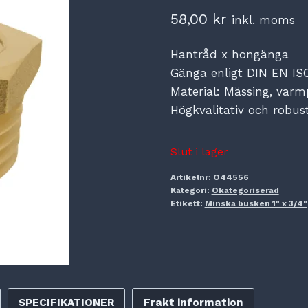
58,00
kr
inkl. moms
Hantråd x hongänga
Gänga enligt DIN EN IS
Material: Mässing, varm
Högkvalitativ och robus
Slut i lager
Artikelnr:
O44556
Kategori:
Okategoriserad
Etikett:
Minska busken 1" x 3/4"
SPECIFIKATIONER
Frakt information