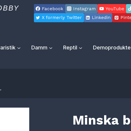
OBBY
Facebook
Instagram
YouTube
X formerly Twitter
Linkedin
Pint
aristik
Damm
Reptil
Demoprodukte
″
Minska b