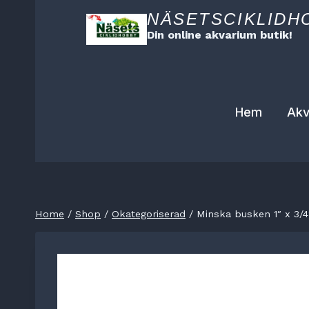
Skip
NÄSETSCIKLIDH
to
Din online akvarium butik!
content
Hem
Akv
Home
/
Shop
/
Okategoriserad
/
Minska busken 1″ x 3/4