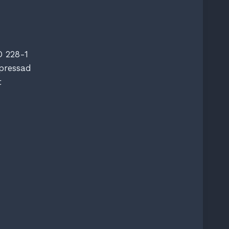
O 228-1
pressad
t