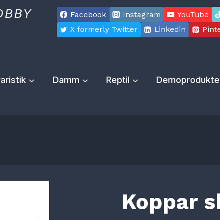
OBBY
Facebook
Instagram
YouTube
X formerly Twitter
Linkedin
Pint
aristik
Damm
Reptil
Demoprodukte
Koppar s