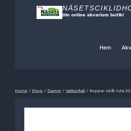
Skip
NÄSETSCIKLIDH
to
Din online akvarium butik!
content
Hem
Akv
Home
/
Shop
/
Damm
/
Vattenfall
/
Koppar skål ruta 50