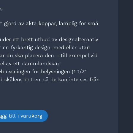
s
 gjord av äkta koppar, lämplig för små
uder ett brett utbud av designalternativ:
r en fyrkantig design, med eller utan
ar du ska placera den – till exempel vid
 del av ett dammlandskap
lbussningen för belysningen (1 1/2″
d skålens botten, så de kan inte ses från
gg till i varukorg