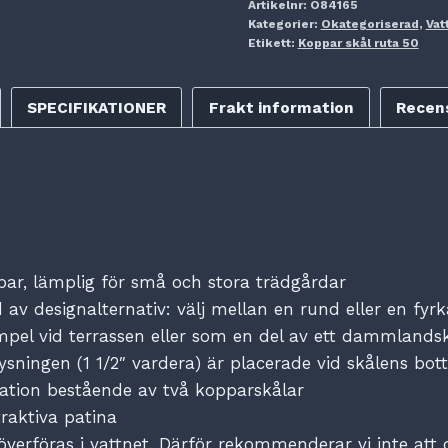
Artikelnr:
O84165
50
Kategorier:
Okategoriserad
,
Vat
mängd
Etikett:
Koppar skål ruta 50
SPECIFIKATIONER
Frakt information
Recens
ar, lämplig för små och stora trädgårdar
 av designalternativ: välj mellan en rund eller en fyr
empel vid terrassen eller som en del av ett dammlands
sningen (1 1/2″ vardera) är placerade vid skålens bott
llation bestående av två kopparskålar
traktiva patina
n överföras i vattnet. Därför rekommenderar vi inte a