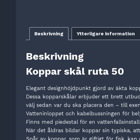
Beskrivning
Ytterligare information
Beskrivning
Koppar skål ruta 50
Elegant designhöjdpunkt gjord av äkta kopp
Dessa kopparskålar erbjuder ett brett utbud
välj sedan var du ska placera den – till ex
Vatteninloppet och kabelbussningen för bely
Finns med piedestal för en vattenfallsinsta
När det åldras bildar koppar sin typiska, at
Spår av koppar, som är giftigt för fisk, ka