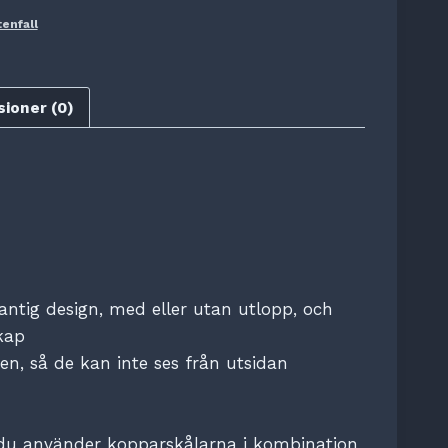
tenfall
ioner (0)
kantig design, med eller utan utlopp, och
kap
en, så de kan inte ses från utsidan
tt du använder kopparskålarna i kombination