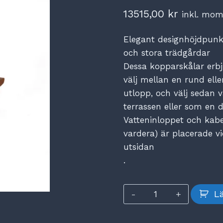
13515,00
kr
inkl. mom
Elegant designhöjdpunkt
och stora trädgårdar
Dessa kopparskålar erbj
välj mellan en rund elle
utlopp, och välj sedan v
terrassen eller som en
Vatteninloppet och kabe
vardera) är placerade vi
utsidan
.
Koppar
Lä
skål
ruta