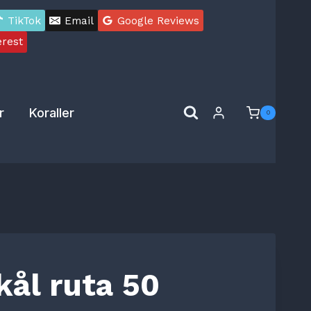
ruta
TikTok
Email
Google Reviews
50
erest
mängd
r
Koraller
0
kål ruta 50