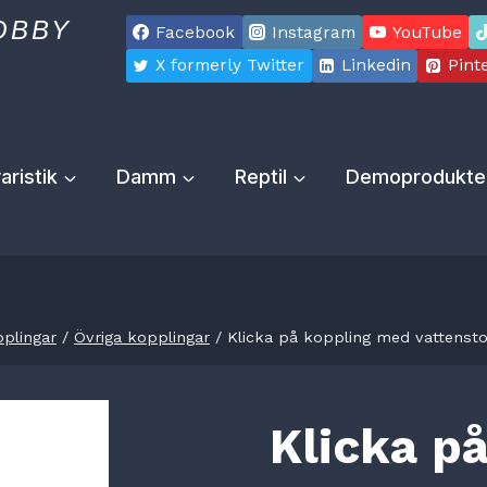
OBBY
Facebook
Instagram
YouTube
X formerly Twitter
Linkedin
Pint
aristik
Damm
Reptil
Demoprodukte
pplingar
/
Övriga kopplingar
/
Klicka på koppling med vattenst
Klicka p