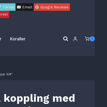
TikTok
Email
Google Reviews
erest
r
Koraller
0
opp 3/4″
å koppling med