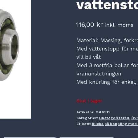
vattenst
116,00
kr
inkl. moms
Material: Mässing, förk
Med vattenstopp för mer
vill bli våt
Med 3 rostfria bollar för
krananslutningen
Med knurling för enkel,
Slut i lager
Artikelnr:
O44519
Kategorier:
Okategoriserad
,
Övr
Etikett:
Klicka på koppling med 