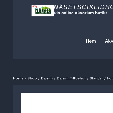
Skip
NÄSETSCIKLIDH
to
Din online akvarium butik!
content
Hem
Akv
Home
/
Shop
/
Damm
/
Damm Tillbehor
/
Slangar / ko