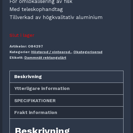
För omlokalisering av fisk
Med teleskophandtag
Tillverkad av högkvalitativ aluminium
Slut i lager
Artikelnr:
O84297
Kategorier:
Höstprod / vinteprod.
,
Okategoriserad
Etikett:
Dammnät rektangulärt
Beskrivning
Ytterligare information
SPECIFIKATIONER
Frakt information
Beskrivning