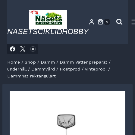
Skip
to
content
0
NÄSETSCIKLIDHOBBY
Home
/
Shop
/
Damm
/
Damm Vattenpreparat /
underhåll
/
Dammvård
/
Höstprod / vinteprod.
/
Dammnät rektangulärt