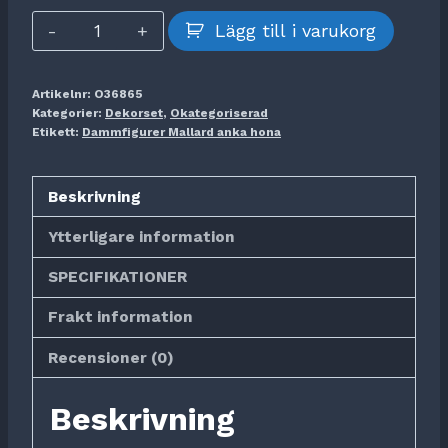
Dammfigurer
Lägg till i varukorg
Mallard
anka
Artikelnr:
O36865
hona
Kategorier:
Dekorset
,
Okategoriserad
mängd
Etikett:
Dammfigurer Mallard anka hona
Beskrivning
Ytterligare information
SPECIFIKATIONER
Frakt information
Recensioner (0)
Beskrivning