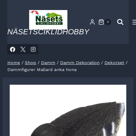
Skip
to
content
0
NÄSETSCIKLIDHOBBY
Home
/
Shop
/
Damm
/
Damm Dekoration
/
Dekorset
/
Dammfigurer Mallard anka hona