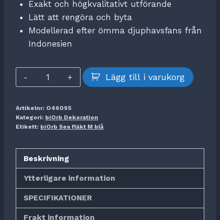
Exakt och högkvalitativt utförande
Lätt att rengöra och byta
Modellerad efter ömma djuphavsfans från
Indonesien
biOrb
Lägg till i varukorg
Sea
fläkt
Artikelnr:
O46095
M
Kategori:
biOrb Dekoration
blå
Etikett:
biOrb Sea fläkt M blå
mängd
Beskrivning
Ytterligare information
SPECIFIKATIONER
Frakt information