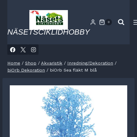
Skip
to
content
0
NÄSETSCIKLIDHOBBY
Home
/
Shop
/
Akvaristik
/
Inredning/Dekoration
/
biOrb Dekoration
/
biOrb Sea fläkt M blå