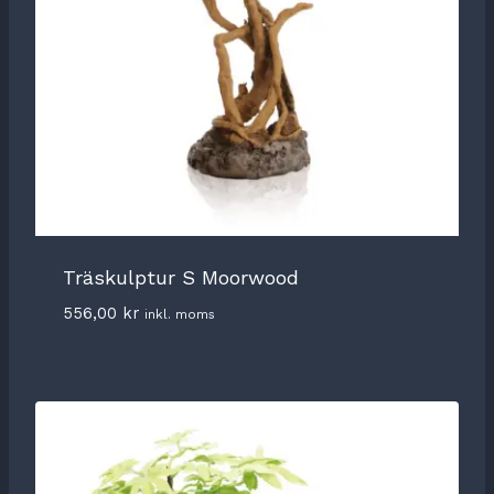
Träskulptur S Moorwood
556,00
kr
inkl. moms