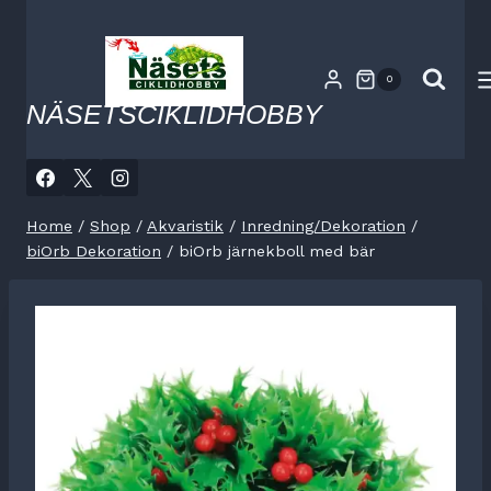
Skip
to
content
0
NÄSETSCIKLIDHOBBY
Home
/
Shop
/
Akvaristik
/
Inredning/Dekoration
/
biOrb Dekoration
/
biOrb järnekboll med bär