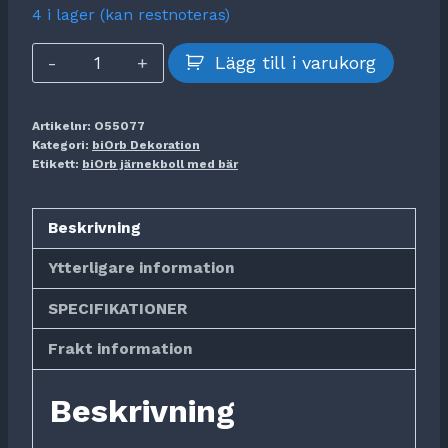
4 i lager (kan restnoteras)
biOrb
Lägg till i varukorg
järnekboll
med
Artikelnr:
O55077
bär
Kategori:
biOrb Dekoration
mängd
Etikett:
biOrb järnekboll med bär
Beskrivning
Ytterligare information
SPECIFIKATIONER
Frakt information
Beskrivning