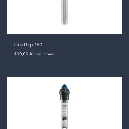
HeatUp 150
409,00
kr
inkl. moms