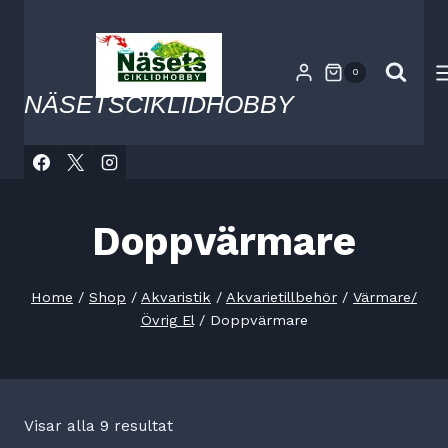
Skip
to
content
0
NÄSETSCIKLIDHOBBY
Doppvärmare
Home
/
Shop
/
Akvaristik
/
Akvarietillbehör
/
Värmare/
Övrig El
/
Doppvärmare
Visar alla 9 resultat