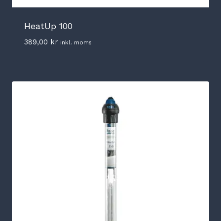
HeatUp 100
389,00
kr
inkl. moms