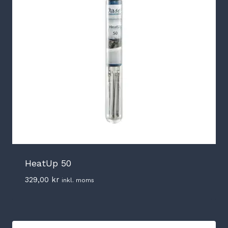
HeatUp 50
329,00
kr
inkl. moms